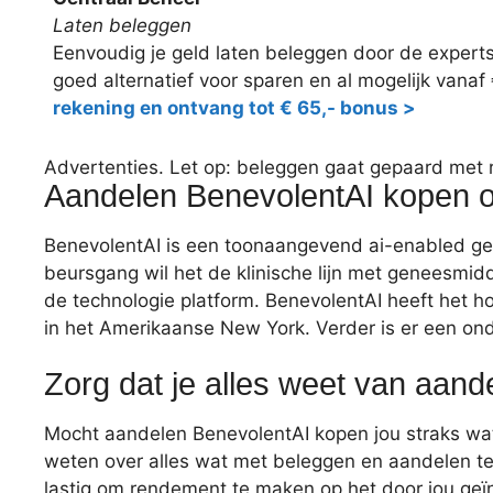
Laten beleggen
Eenvoudig je geld laten beleggen door de expert
goed alternatief voor sparen en al mogelijk vanaf
rekening en ontvang tot € 65,- bonus >
Advertenties. Let op: beleggen gaat gepaard met ris
Aandelen BenevolentAI kopen 
BenevolentAI is een toonaangevend ai-enabled gen
beursgang wil het de klinische lijn met geneesmidde
de technologie platform. BenevolentAI heeft het 
in het Amerikaanse New York. Verder is er een ond
Zorg dat je alles weet van aan
Mocht aandelen BenevolentAI kopen jou straks wat
weten over alles wat met beleggen en aandelen te
lastig om rendement te maken op het door jou geï