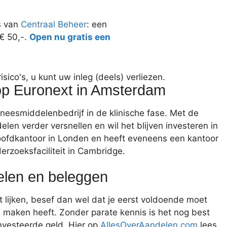
s van
Centraal Beheer
: een
 € 50,-.
Open nu gratis een
ico's, u kunt uw inleg (deels) verliezen.
op Euronext in Amsterdam
eesmiddelenbedrijf in de klinische fase. Met de
len verder versnellen en wil het blijven investeren in
hoofdkantoor in Londen en heeft eveneens een kantoor
erzoeksfaciliteit in Cambridge.
delen en beleggen
 lijken, besef dan wel dat je eerst voldoende moet
 maken heeft. Zonder parate kennis is het nog best
nvesteerde geld. Hier op
AllesOverAandelen.com
lees