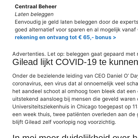
Centraal Beheer
Laten beleggen
Eenvoudig je geld laten beleggen door de expert
goed alternatief voor sparen en al mogelijk vanaf
rekening en ontvang tot € 65,- bonus >
Advertenties. Let op: beleggen gaat gepaard met ris
Gilead lijkt COVID-19 te kunne
Onder de bezielende leiding van CEO Daniel O’ Day
coronavirus, een virus dat al onnoemelijk veel sc
het aandeel schoot al omhoog toen bleek dat een 
uitstekend aansloeg bij mensen die geveld waren d
Universiteitsziekenhuis in Chicago toegepast op 1
een week thuis, twee patiënten overleden aan de 
blijft Gilead zelf voorlopig nog voorzichtig.
In mei meer duidelijkheid over 