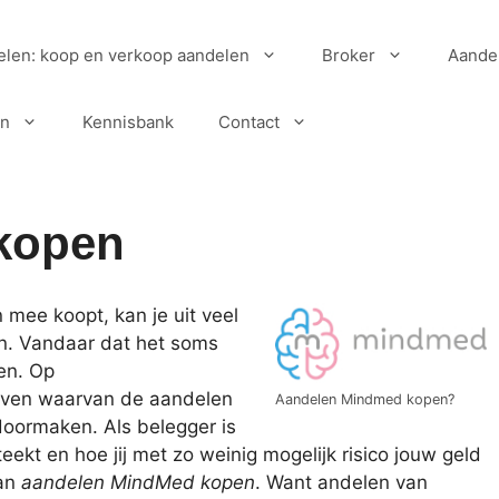
elen: koop en verkoop aandelen
Broker
Aande
en
Kennisbank
Contact
kopen
mee koopt, kan je uit veel
en. Vandaar dat het soms
pen. Op
ijven waarvan de aandelen
Aandelen Mindmed kopen?
 doormaken. Als belegger is
teekt en hoe jij met zo weinig mogelijk risico jouw geld
aan
aandelen MindMed kopen
. Want andelen van