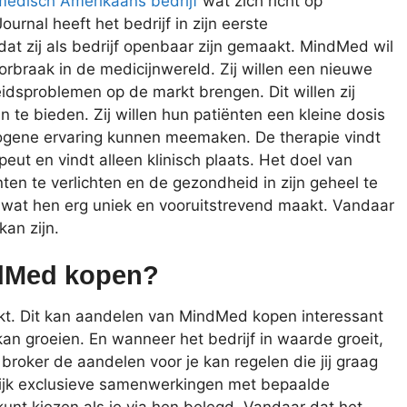
medisch Amerikaans bedrijf
wat zich richt op
urnal heeft het bedrijf in zijn eerste
dat zij als bedrijf openbaar zijn gemaakt. MindMed wil
orbraak in de medicijnwereld. Zij willen een nieuwe
dsproblemen op de markt brengen. Dit willen zij
te bieden. Zij willen hun patiënten een kleine dosis
nogene ervaring kunnen meemaken. De therapie vindt
peut en vindt alleen klinisch plaats. Het doel van
en te verlichten en de gezondheid in zijn geheel te
t, wat hen erg uniek en vooruitstrevend maakt. Vandaar
an zijn.
ndMed kopen?
ekt. Dit kan aandelen van MindMed kopen interessant
kan groeien. En wanneer het bedrijf in waarde groeit,
broker de aandelen voor je kan regelen die jij graag
ijk exclusieve samenwerkingen met bepaalde
kunt kiezen als je via hen belegd. Vandaar dat het