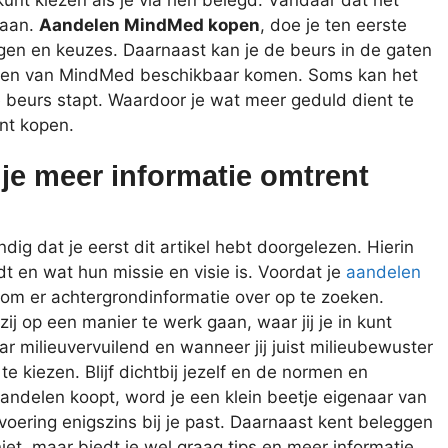
gaan.
Aandelen MindMed kopen
, doe je ten eerste
ngen en keuzes. Daarnaast kan je de beurs in de gaten
len van MindMed beschikbaar komen. Soms kan het
e beurs stapt. Waardoor je wat meer geduld dient te
nt kopen.
je meer informatie omtrent
ig dat je eerst dit artikel hebt doorgelezen. Hierin
dt en wat hun missie en visie is. Voordat je
aandelen
 om er achtergrondinformatie over op te zoeken.
zij op een manier te werk gaan, waar jij je in kunt
r milieuvervuilend en wanneer jij juist milieubewuster
te kiezen. Blijf dichtbij jezelf en de normen en
aandelen koopt, word je een klein beetje eigenaar van
svoering enigszins bij je past. Daarnaast kent beleggen
niet, maar biedt je wel graag tips en meer informatie