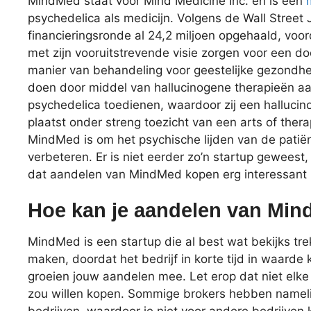
MindMed staat voor Mind Medicine Inc. en is een
psychedelica als medicijn. Volgens de Wall Street Jo
financieringsronde al 24,2 miljoen opgehaald, voor
met zijn vooruitstrevende visie zorgen voor een do
manier van behandeling voor geestelijke gezondhei
doen door middel van hallucinogene therapieën aan 
psychedelica toedienen, waardoor zij een halluci
plaatst onder streng toezicht van een arts of thera
MindMed is om het psychische lijden van de patiënt
verbeteren. Er is niet eerder zo’n startup gewees
dat aandelen van MindMed kopen erg interessant k
Hoe kan je aandelen van Mi
MindMed is een startup die al best wat bekijks tr
maken, doordat het bedrijf in korte tijd in waarde 
groeien jouw aandelen mee. Let erop dat niet elke 
zou willen kopen. Sommige brokers hebben namel
bedrijven, waardoor je niet voor andere bedrijven 