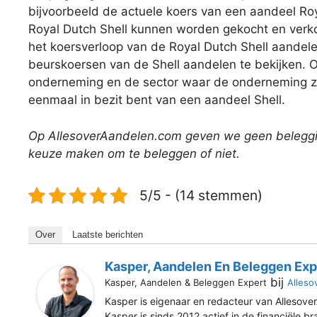
bijvoorbeeld de actuele koers van een aandeel Roy
Royal Dutch Shell kunnen worden gekocht en verko
het koersverloop van de Royal Dutch Shell aandele
beurskoersen van de Shell aandelen te bekijken. O
onderneming en de sector waar de onderneming zich
eenmaal in bezit bent van een aandeel Shell.
Op AllesoverAandelen.com geven we geen beleggin
keuze maken om te beleggen of niet.
5/5 - (14 stemmen)
Over
Laatste berichten
Kasper, Aandelen En Beleggen Exp
bij
Kasper, Aandelen & Beleggen Expert
Alleso
Kasper is eigenaar en redacteur van Allesover
Kasper is sinds 2012 actief in de financiële b