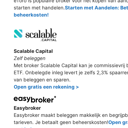
eToro is populaire broker voor het kopen van aand
starten met handelen.
Starten met Aandelen: Be
beheerkosten!
Scalable Capital
Zelf beleggen
Met broker Scalable Capital kan je commissievri
ETF. Onbelegde inleg levert je zelfs 2,3% spaarr
van beleggen en sparen.
Open gratis een rekening >
Easybroker
Easybroker maakt beleggen makkelijk en begrijpb
tarieven. Je betaalt geen beheerskosten!
Open gra