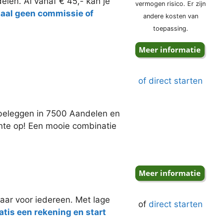
elen. Al vanaf € 45,- kan je
vermogen risico. Er zijn
taal geen commissie of
andere kosten van
toepassing.
of direct starten
j beleggen in 7500 Aandelen en
ente op! Een mooie combinatie
aar voor iedereen. Met lage
of
direct starten
tis een rekening en start