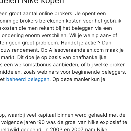
ndelen Nike kopen
een groot aantal online brokers. Je opent een
Sommige brokers berekenen kosten voor het gebruik
ekosten die men rekent bij het beleggen via een
onderling enorm verschillen. Wil je weinig aan- of
ten geen groot probleem. Handel je actief? Dan
 jouw rendement. Op Allesoveraandelen.com maak je
markt. Dit doe je op basis van onafhankelijke
ers een welkomstbonus aanbieden, of bij welke broker
 middelen, zoals webinars voor beginnende beleggers.
het
beheerd beleggen
. Op deze manier kun je
n
 op, waarbij veel kapitaal binnen werd gehaald met de
volgende jaren ’90 was de groei van Nike explosief te
ereldwijd geopend. In 2003 en 2007 nam Nike