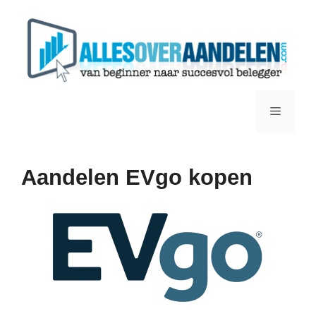
Ga
naar
de
inhoud
Menu
Aandelen EVgo kopen