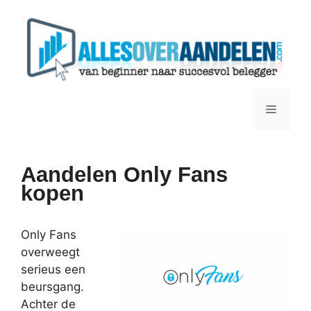
Ga
naar
de
inhoud
Menu
Aandelen Only Fans
kopen
Only Fans
overweegt
serieus een
beursgang.
Achter de