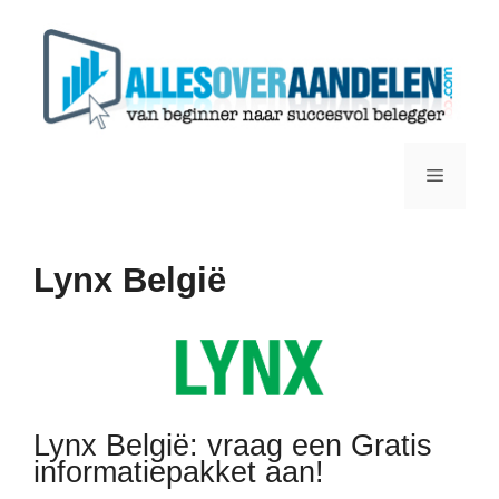
Ga
naar
de
inhoud
Menu
Lynx België
Lynx België: vraag een Gratis
informatiepakket aan!