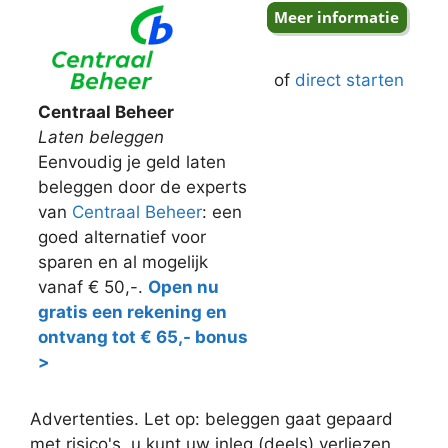
of
direct starten
Centraal Beheer
Laten beleggen
Eenvoudig je geld laten
beleggen door de experts
van
Centraal Beheer
: een
goed alternatief voor
sparen en al mogelijk
vanaf € 50,-.
Open nu
gratis een rekening en
ontvang tot € 65,- bonus
>
Advertenties. Let op: beleggen gaat gepaard
met risico's, u kunt uw inleg (deels) verliezen.