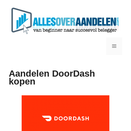
Ga
naar
de
inhoud
Menu
Aandelen DoorDash
kopen