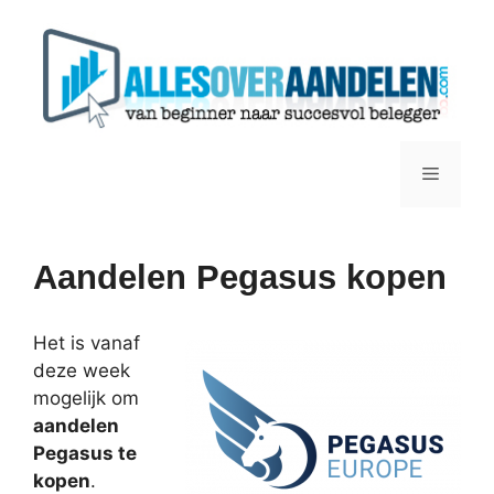
Ga
naar
de
inhoud
Menu
Aandelen Pegasus kopen
Het is vanaf
deze week
mogelijk om
aandelen
Pegasus te
kopen
.