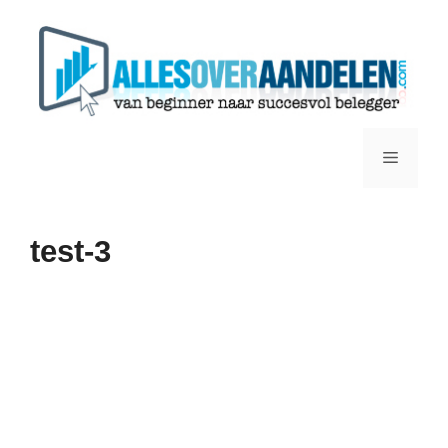
Ga
naar
de
inhoud
Menu
test-3