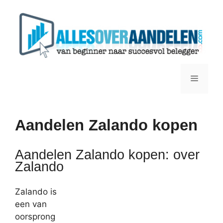
Ga
naar
de
inhoud
Menu
Aandelen Zalando kopen
Aandelen Zalando kopen: over
Zalando
Zalando is
een van
oorsprong