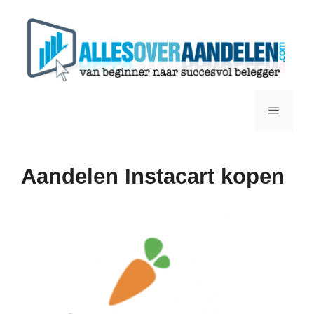
Ga
naar
de
inhoud
Menu
Aandelen Instacart kopen