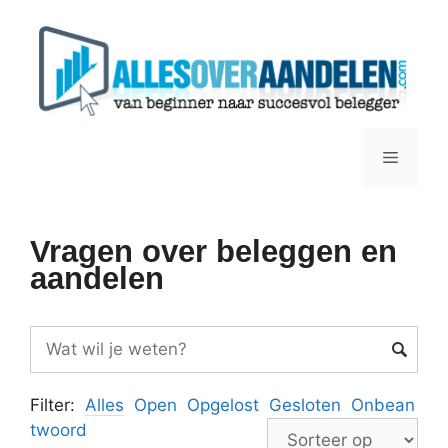
Ga
naar
de
inhoud
Menu
Vragen over beleggen en
aandelen
Filter:
Alles
Open
Opgelost
Gesloten
Onbean
twoord