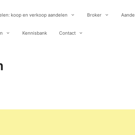
elen: koop en verkoop aandelen
Broker
Aande
en
Kennisbank
Contact
n