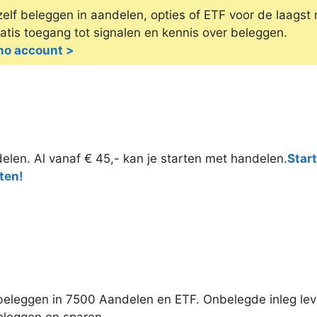
elf beleggen in aandelen, opties of ETF voor de laagst 
tis toegang tot signalen en kennis over beleggen.
emo account >
elen. Al vanaf € 45,- kan je starten met handelen.
Star
ten!
 beleggen in 7500 Aandelen en ETF. Onbelegde inleg leve
eleggen en sparen.