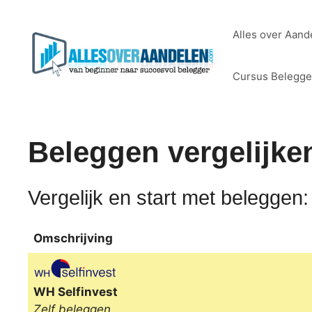
Ga
naar
Alles over Aand
de
inhoud
Cursus Belegg
Beleggen vergelijke
Vergelijk en start met beleggen:
Omschrijving
Omschrijving
WH Selfinvest
Zelf beleggen