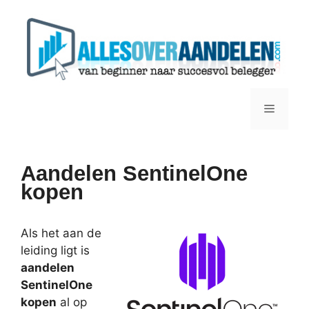
Ga
naar
de
inhoud
Menu
Aandelen SentinelOne
kopen
Als het aan de
leiding ligt is
aandelen
SentinelOne
kopen
al op