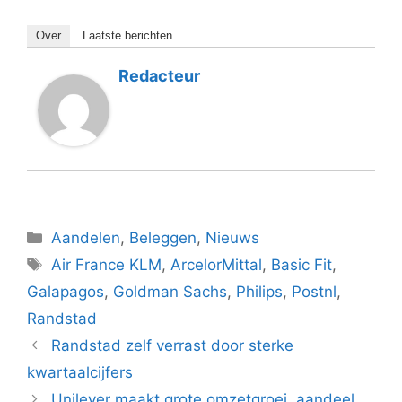
Over
Laatste berichten
Redacteur
Categorieën
Aandelen
,
Beleggen
,
Nieuws
Tags
Air France KLM
,
ArcelorMittal
,
Basic Fit
,
Galapagos
,
Goldman Sachs
,
Philips
,
Postnl
,
Randstad
Randstad zelf verrast door sterke
kwartaalcijfers
Unilever maakt grote omzetgroei, aandeel