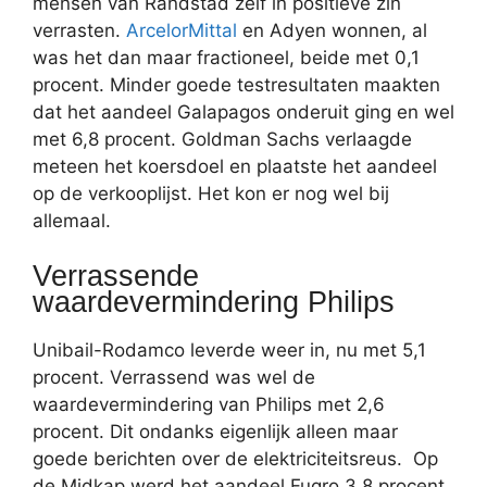
mensen van Randstad zelf in positieve zin
verrasten.
ArcelorMittal
en Adyen wonnen, al
was het dan maar fractioneel, beide met 0,1
procent. Minder goede testresultaten maakten
dat het aandeel Galapagos onderuit ging en wel
met 6,8 procent. Goldman Sachs verlaagde
meteen het koersdoel en plaatste het aandeel
op de verkooplijst. Het kon er nog wel bij
allemaal.
Verrassende
waardevermindering Philips
Unibail-Rodamco leverde weer in, nu met 5,1
procent. Verrassend was wel de
waardevermindering van Philips met 2,6
procent. Dit ondanks eigenlijk alleen maar
goede berichten over de elektriciteitsreus. Op
de Midkap werd het aandeel Fugro 3,8 procent