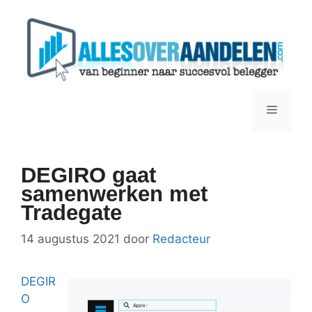
Ga
naar
de
inhoud
Menu
DEGIRO gaat
samenwerken met
Tradegate
14 augustus 2021
door
Redacteur
DEGIR
O