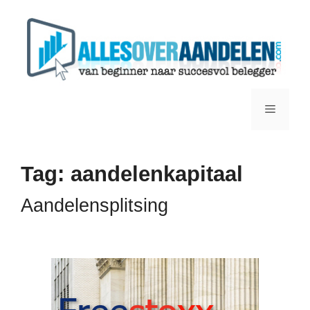
Ga
naar
de
inhoud
Menu
Tag:
aandelenkapitaal
Aandelensplitsing