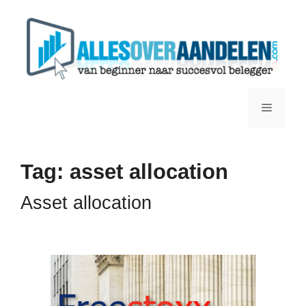
Ga
naar
de
inhoud
Menu
Tag:
asset allocation
Asset allocation