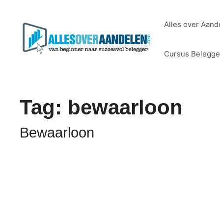
Ga
naar
Alles over Aand
de
inhoud
Cursus Belegg
Tag:
bewaarloon
Bewaarloon