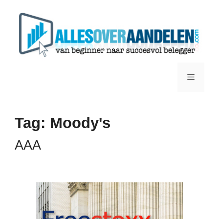
Ga
naar
de
inhoud
Menu
Tag:
Moody's
AAA