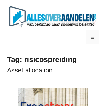
Ga
naar
de
inhoud
Menu
Tag:
risicospreiding
Asset allocation