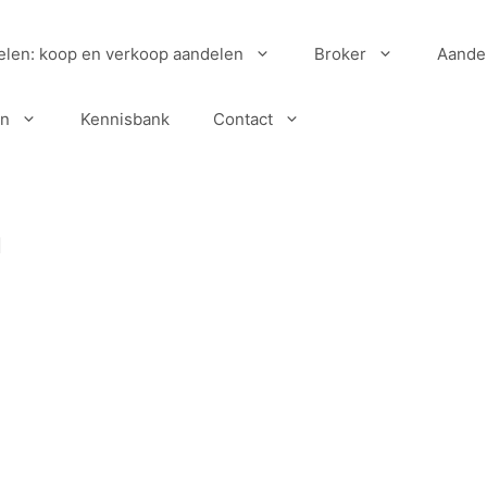
elen: koop en verkoop aandelen
Broker
Aande
en
Kennisbank
Contact
n