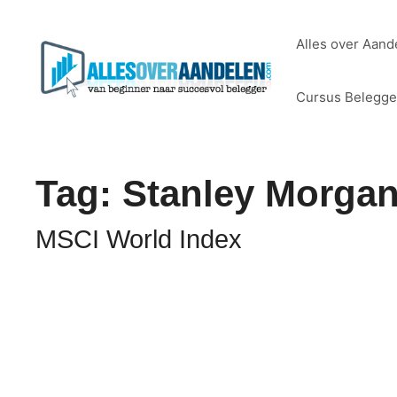
Ga
naar
Alles over Aand
de
inhoud
Cursus Belegg
Tag:
Stanley Morga
MSCI World Index