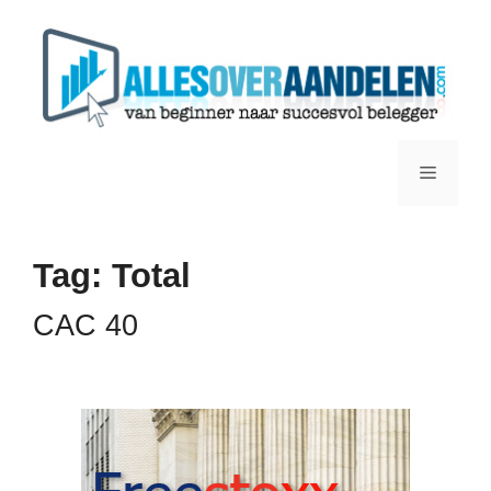
Ga
naar
de
inhoud
Menu
Tag:
Total
CAC 40