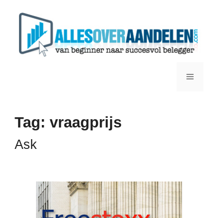
Ga
naar
de
inhoud
Menu
Tag:
vraagprijs
Ask