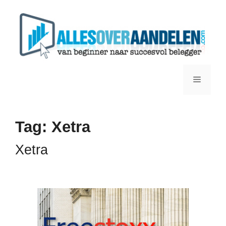
Ga
naar
de
inhoud
Menu
Tag:
Xetra
Xetra