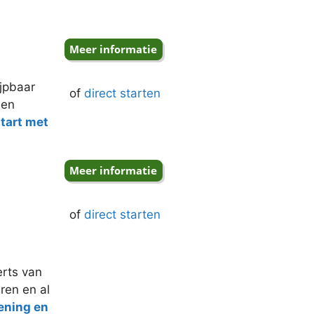
jpbaar
of
direct starten
een
start met
of
direct starten
erts van
aren en al
ening en