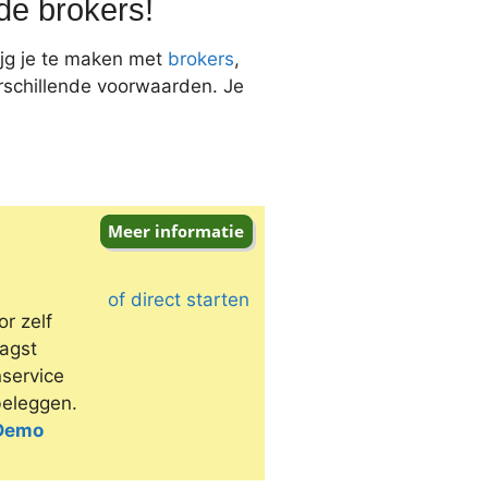
e brokers!
ijg je te maken met
brokers
,
rschillende voorwaarden. Je
of direct starten
r zelf
aagst
service
beleggen.
 Demo