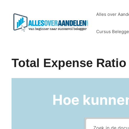
Ga
naar
Alles over Aand
de
inhoud
Cursus Belegg
Total Expense Ratio
Hoe kunne