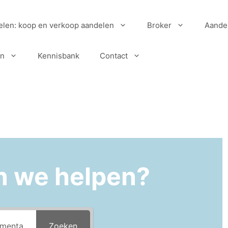
elen: koop en verkoop aandelen
Broker
Aande
en
Kennisbank
Contact
n we helpen?
Zoeken