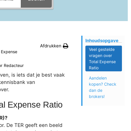
Inhoudsopgave
Afdrukken
Veel gestelde
l Expense
vragen over
Total Expense
or
Redacteur
Ratio
en, is iets dat je best vaak
Aandelen
 kennisbank van
kopen? Check
over.
dan de
brokers!
tal Expense Ratio
ER)?
tor. De TER geeft een beeld