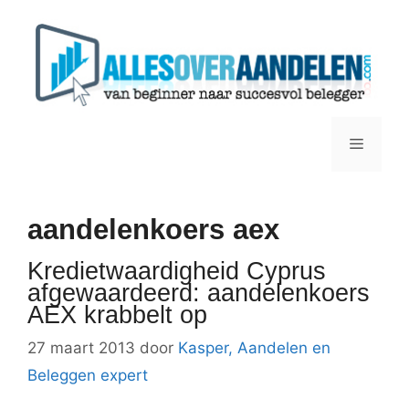
Ga
naar
de
inhoud
Menu
aandelenkoers aex
Kredietwaardigheid Cyprus
afgewaardeerd: aandelenkoers
AEX krabbelt op
27 maart 2013
door
Kasper, Aandelen en
Beleggen expert