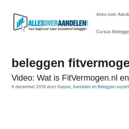
Ga
naar
Alles over Aand
de
inhoud
Cursus Belegg
beleggen fitvermog
Video: Wat is FitVermogen.nl e
6 december 2016
door
Kasper, Aandelen en Beleggen expert