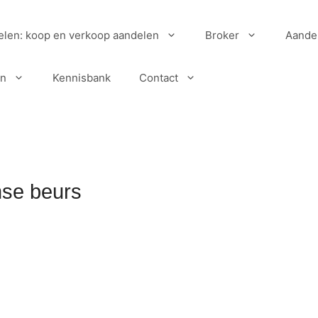
elen: koop en verkoop aandelen
Broker
Aande
en
Kennisbank
Contact
nse beurs