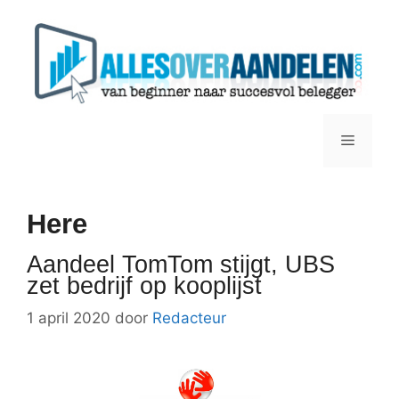
Ga
naar
de
inhoud
Menu
Here
Aandeel TomTom stijgt, UBS
zet bedrijf op kooplijst
1 april 2020
door
Redacteur