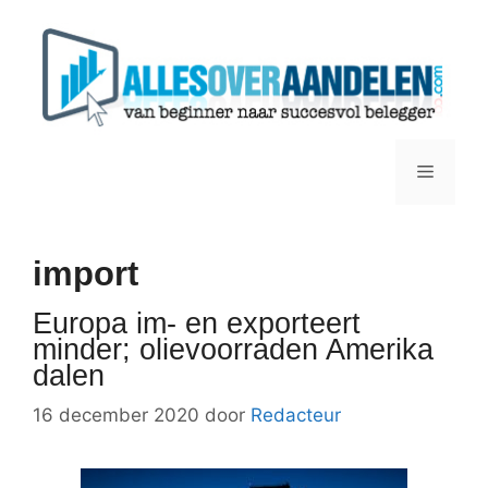
Ga
naar
de
inhoud
Menu
import
Europa im- en exporteert
minder; olievoorraden Amerika
dalen
16 december 2020
door
Redacteur