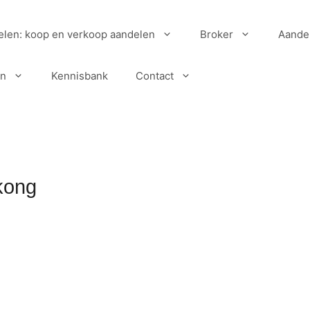
elen: koop en verkoop aandelen
Broker
Aande
en
Kennisbank
Contact
kong