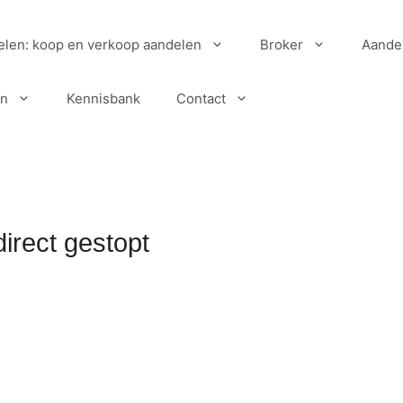
elen: koop en verkoop aandelen
Broker
Aande
en
Kennisbank
Contact
rect gestopt