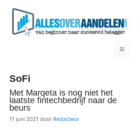
Ga
naar
de
inhoud
Menu
SoFi
Met Marqeta is nog niet het
laatste fintechbedrijf naar de
beurs
11 juni 2021
door
Redacteur