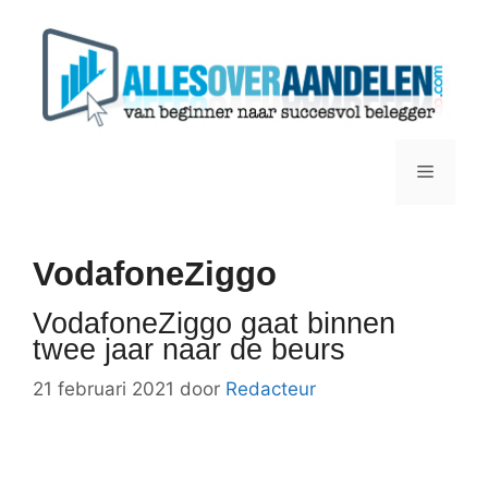
Ga
naar
de
inhoud
Menu
VodafoneZiggo
VodafoneZiggo gaat binnen
twee jaar naar de beurs
21 februari 2021
door
Redacteur