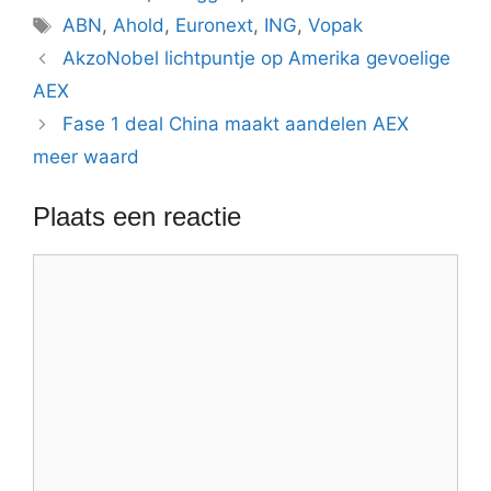
Tags
ABN
,
Ahold
,
Euronext
,
ING
,
Vopak
AkzoNobel lichtpuntje op Amerika gevoelige
AEX
Fase 1 deal China maakt aandelen AEX
meer waard
Plaats een reactie
Reactie