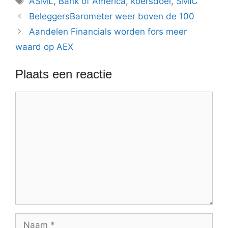
ASML
,
Bank of America
,
koersdoel
,
SMIC
BeleggersBarometer weer boven de 100
Aandelen Financials worden fors meer
waard op AEX
Plaats een reactie
Reactie
Naam