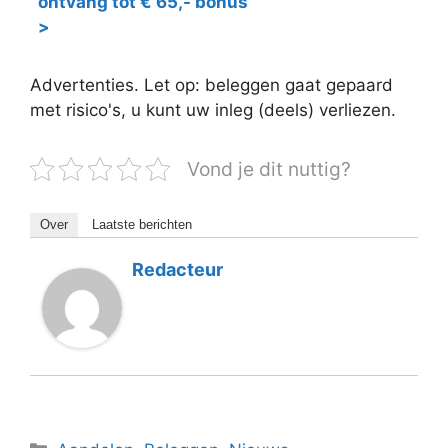
ontvang tot € 65,- bonus
>
Advertenties. Let op: beleggen gaat gepaard
met risico's, u kunt uw inleg (deels) verliezen.
Vond je dit nuttig?
Over
Laatste berichten
Redacteur
Categorieën