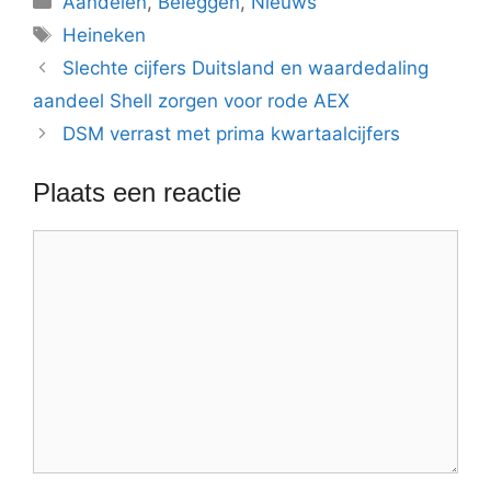
Aandelen
,
Beleggen
,
Nieuws
Tags
Heineken
Slechte cijfers Duitsland en waardedaling
aandeel Shell zorgen voor rode AEX
DSM verrast met prima kwartaalcijfers
Plaats een reactie
Reactie