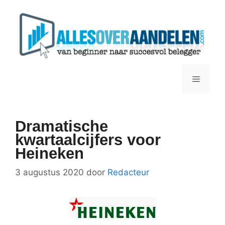
Ga
naar
de
inhoud
Menu
Dramatische
kwartaalcijfers voor
Heineken
3 augustus 2020
door
Redacteur