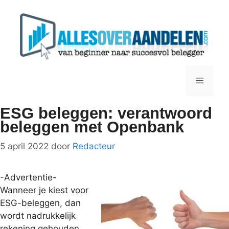
Ga
naar
de
inhoud
Menu
ESG beleggen: verantwoord
beleggen met Openbank
5 april 2022
door
Redacteur
-Advertentie-
Wanneer je kiest voor
ESG-beleggen, dan
wordt nadrukkelijk
rekening gehouden