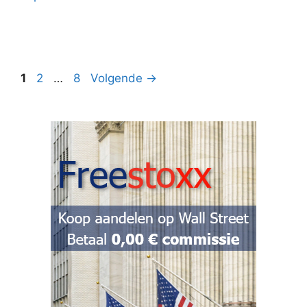
Pagina
Pagina
Pagina
1
2
…
8
Volgende
→