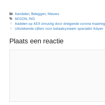
Categorieën
Aandelen
,
Beleggen
,
Nieuws
Tags
AEGON
,
ING
Aadelen op AEX onrustig door dreigende corona maatreg
Uitstekende cijfers voor betaalsysteem specialist Adyen
Plaats een reactie
Reactie