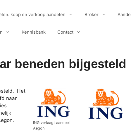
elen: koop en verkoop aandelen
Broker
Aande
en
Kennisbank
Contact
ar beneden bijgesteld
steld. Het
fd naar
ies
elijk
Aegon.
ING verlaagt aandeel
Aegon