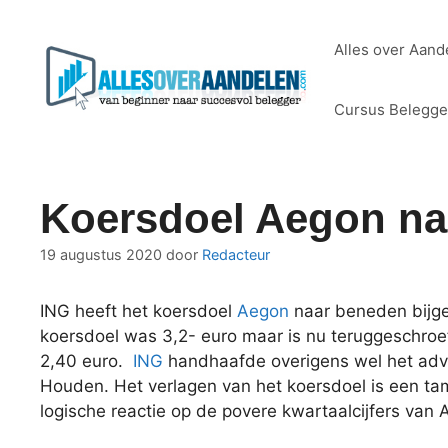
Ga
naar
Alles over Aand
de
inhoud
Cursus Belegg
Koersdoel Aegon na
19 augustus 2020
door
Redacteur
ING heeft het koersdoel
Aegon
naar beneden bijge
koersdoel was 3,2- euro maar is nu teruggeschroe
2,40 euro.
ING
handhaafde overigens wel het adv
Houden. Het verlagen van het koersdoel is een tam
logische reactie op de povere kwartaalcijfers van 