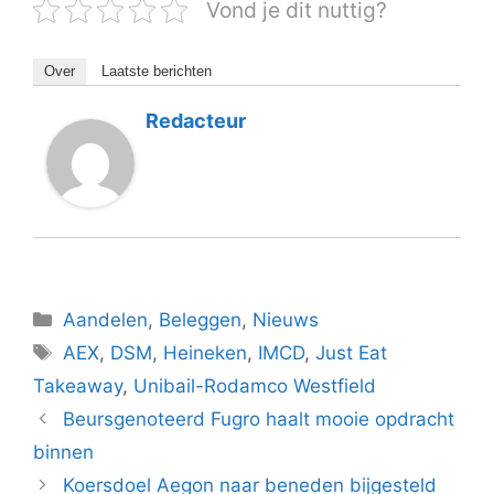
Vond je dit nuttig?
Over
Laatste berichten
Redacteur
Categorieën
Aandelen
,
Beleggen
,
Nieuws
Tags
AEX
,
DSM
,
Heineken
,
IMCD
,
Just Eat
Takeaway
,
Unibail-Rodamco Westfield
Beursgenoteerd Fugro haalt mooie opdracht
binnen
Koersdoel Aegon naar beneden bijgesteld