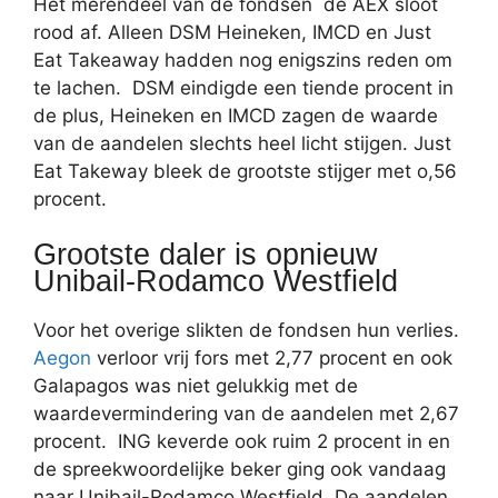
Het merendeel van de fondsen de AEX sloot
rood af. Alleen DSM Heineken, IMCD en Just
Eat Takeaway hadden nog enigszins reden om
te lachen. DSM eindigde een tiende procent in
de plus, Heineken en IMCD zagen de waarde
van de aandelen slechts heel licht stijgen. Just
Eat Takeway bleek de grootste stijger met o,56
procent.
Grootste daler is opnieuw
Unibail-Rodamco Westfield
Voor het overige slikten de fondsen hun verlies.
Aegon
verloor vrij fors met 2,77 procent en ook
Galapagos was niet gelukkig met de
waardevermindering van de aandelen met 2,67
procent. ING keverde ook ruim 2 procent in en
de spreekwoordelijke beker ging ook vandaag
naar Unibail-Rodamco Westfield. De aandelen