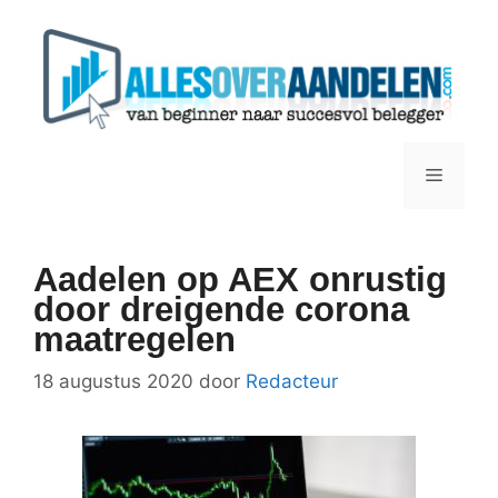
Ga
naar
de
inhoud
Menu
Aadelen op AEX onrustig
door dreigende corona
maatregelen
18 augustus 2020
door
Redacteur