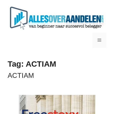
Ga
naar
de
inhoud
Menu
Tag:
ACTIAM
ACTIAM