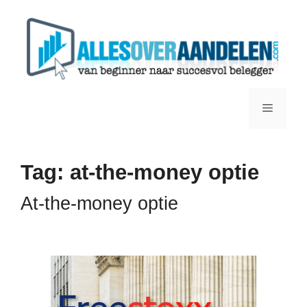
Ga
naar
de
inhoud
Menu
Tag:
at-the-money optie
At-the-money optie