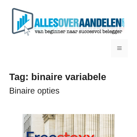
Ga
naar
de
inhoud
Menu
Tag:
binaire variabele
Binaire opties