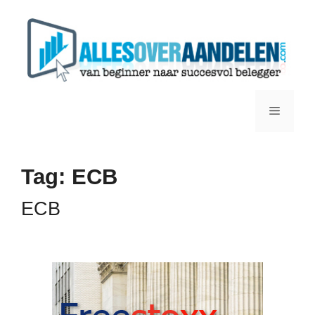
Ga
naar
de
inhoud
Menu
Tag:
ECB
ECB